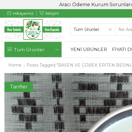
Aracı Ödeme Kurum Sorunlarınd
Hikayemiz
İletişim
YENİ ÜRÜNLER
FİYATI 
Tüm Ürünler
Home
Posts Tagged "BASEN VE GÖBEK ERİTEN BESİN
Tarifler