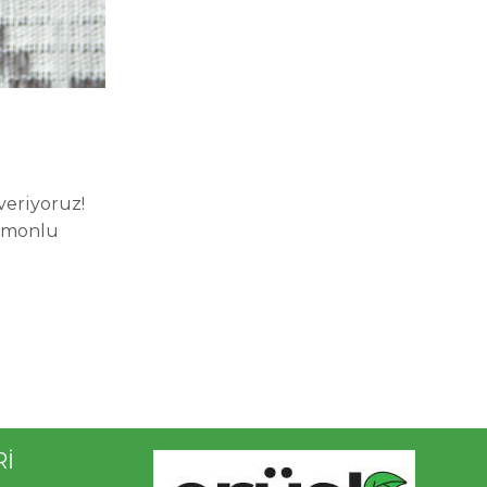
veriyoruz!
Limonlu
Rİ