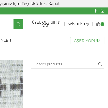
ınız İçin Teşekkürler...
Kapat
ÜYEL OL / GİRİŞ
WISHLIST
0
YAP
ÜNLER
AŞERİYORUM