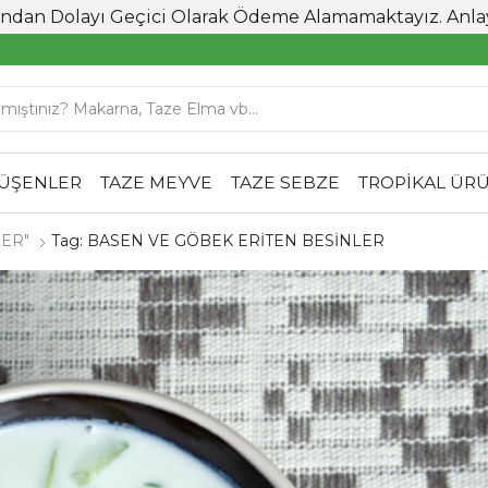
an Dolayı Geçici Olarak Ödeme Alamamaktayız. Anlayış
DÜŞENLER
TAZE MEYVE
TAZE SEBZE
TROPİKAL ÜR
LER"
Tag: BASEN VE GÖBEK ERİTEN BESİNLER