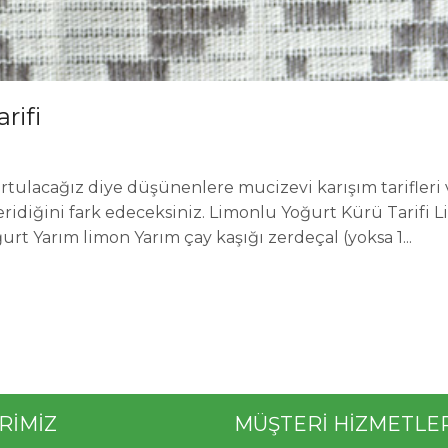
rifi
tulacağız diye düşünenlere mucizevi karışım tarifleri 
eridiğini fark edeceksiniz. Limonlu Yoğurt Kürü Tarifi 
rt Yarım limon Yarım çay kaşığı zerdeçal (yoksa 1...
RİMİZ
MÜŞTERİ HİZMETLE