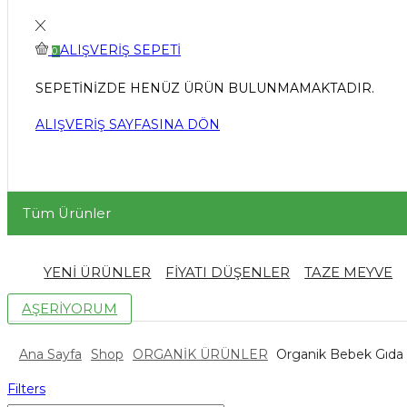
ALIŞVERIŞ SEPETI
0
SEPETINIZDE HENÜZ ÜRÜN BULUNMAMAKTADIR.
ALIŞVERIŞ SAYFASINA DÖN
Tüm Ürünler
YENİ ÜRÜNLER
FİYATI DÜŞENLER
TAZE MEYVE
AŞERİYORUM
Ana Sayfa
Shop
ORGANİK ÜRÜNLER
Organik Bebek Gıda 
Filters