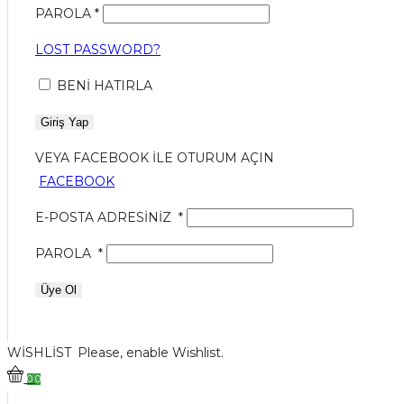
PAROLA
*
LOST PASSWORD?
BENI HATIRLA
Giriş Yap
VEYA FACEBOOK ILE OTURUM AÇIN
FACEBOOK
E-POSTA ADRESINIZ
*
PAROLA
*
Üye Ol
WISHLIST
Please, enable Wishlist.
0
0