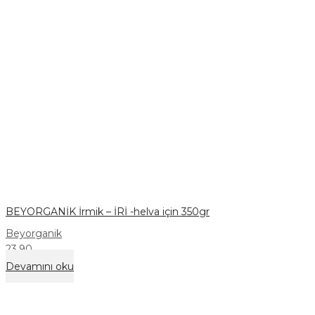
BEYORGANİK İrmik – İRİ -helva için 350gr
Beyorganik
23,90
Devamını oku