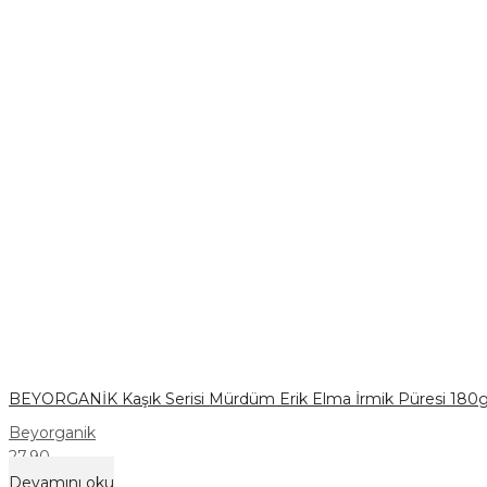
BEYORGANİK Kaşık Serisi Mürdüm Erik Elma İrmik Püresi 180g
Beyorganik
27,90
Devamını oku