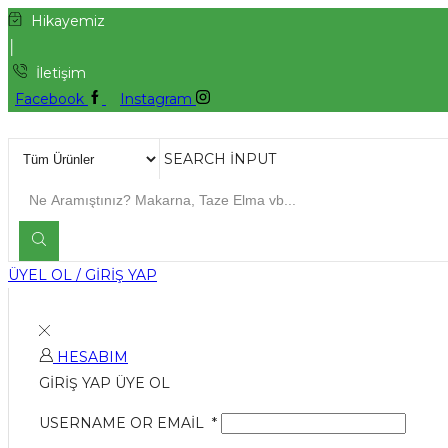
Hikayemiz
İletişim
Facebook
Instagram
SEARCH INPUT
ÜYEL OL / GİRİŞ YAP
HESABIM
GIRIŞ YAP
ÜYE OL
USERNAME OR EMAIL
*