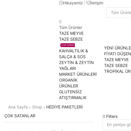
Hikayemiz
İletişim
Search
input
Tüm Ürünler
TAZE MEYVE
TAZE SEBZE
ÇOK SATAN
YENİ ÜRÜNL
KAHVALTILIK &
FİYATI DÜŞE
SALÇA & SOS
TAZE MEYVE
ZEYTİN & ZEYTİN
TAZE SEBZE
YAĞLARI
TROPİKAL Ü
MARKET ÜRÜNLERİ
ORGANİK
ÜRÜNLER
GLUTENSİZ
ATIŞTIRMALIK
Ana Sayfa
Shop
HEDİYE PAKETLERİ
ÇOK SATANLAR
Filters