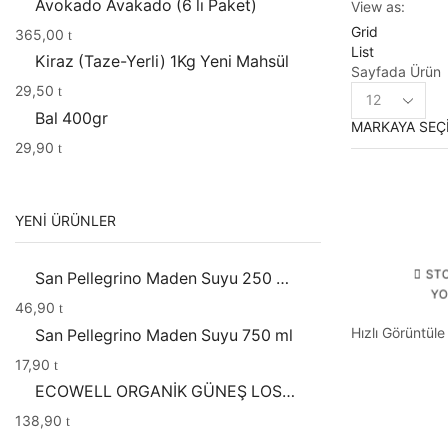
Avokado Avakado (6 lı Paket)
View as:
Grid
365,00
List
Kiraz (Taze-Yerli) 1Kg Yeni Mahsül
Sayfada Ürün
Products
29,50
per
Bal 400gr
MARKAYA SEÇ
page
29,90
YENI ÜRÜNLER
ST
San Pellegrino Maden Suyu 250 ml 6'lı
YO
46,90
Hızlı Görüntüle
San Pellegrino Maden Suyu 750 ml
17,90
ECOWELL ORGANİK GÜNEŞ LOSYONU 30 SPF (150 ML)
138,90