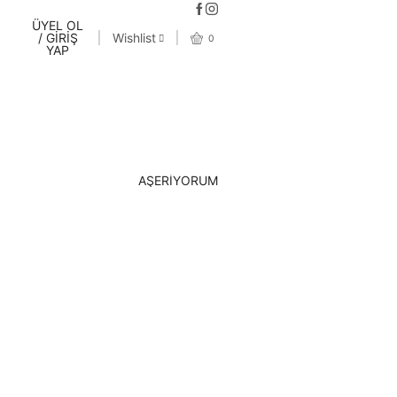
ÜYEL OL
/ GİRİŞ
Wishlist
0
YAP
AŞERİYORUM