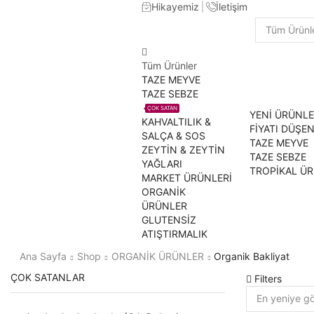
Hikayemiz
İletişim
Search
input
Tüm Ürünler
TAZE MEYVE
TAZE SEBZE
ÇOK SATAN
YENİ ÜRÜNL
KAHVALTILIK &
FİYATI DÜŞE
SALÇA & SOS
TAZE MEYVE
ZEYTİN & ZEYTİN
TAZE SEBZE
YAĞLARI
TROPİKAL Ü
MARKET ÜRÜNLERİ
ORGANİK
ÜRÜNLER
GLUTENSİZ
ATIŞTIRMALIK
Ana Sayfa
Shop
ORGANİK ÜRÜNLER
Organik Bakliyat
ÇOK SATANLAR
Filters