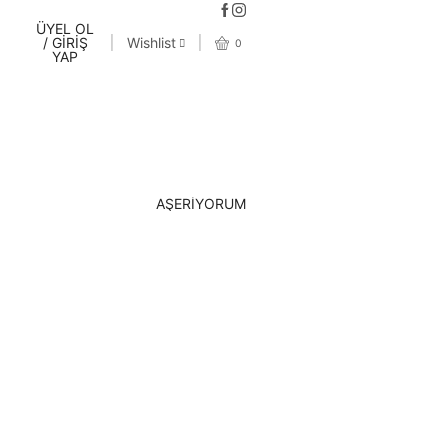
ÜYEL OL
/ GİRİŞ
Wishlist
0
YAP
AŞERİYORUM