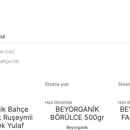
IMI
ik
(145)
Bahçe
(19)
Stokta yok
Stokt
Hızlı Görüntüle
Hızlı 
ik Bahçe
BEYORGANİK
BE
k Ruşeymli
BÖRÜLCE 500gr
FA
k Yulaf
Beyorganik