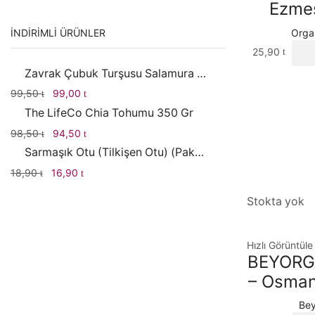
Ezmes
İNDIRIMLI ÜRÜNLER
Orga
25,90
Zavrak Çubuk Turşusu Salamura Yaprak 1000gr
Orijinal
Şu
99,50
99,00
fiyat:
andaki
The LifeCo Chia Tohumu 350 Gr
99,50 .
fiyat:
Orijinal
Şu
98,50
94,50
99,00 .
fiyat:
andaki
Sarmaşık Otu (Tilkişen Otu) (Paket)
98,50 .
fiyat:
Orijinal
Şu
18,90
16,90
94,50 .
fiyat:
andaki
18,90 .
fiyat:
Stokta yok
16,90 .
Hızlı Görüntüle
BEYORGA
– Osman
Bey