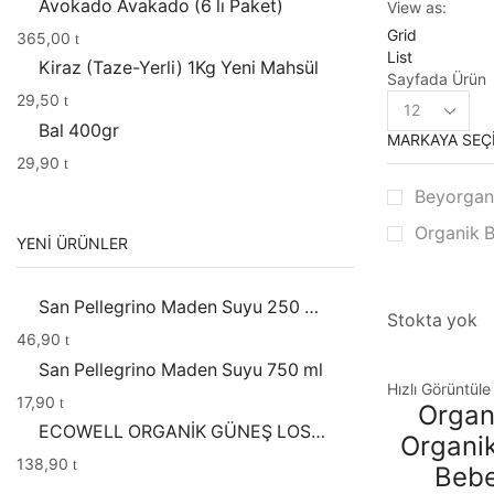
Avokado Avakado (6 lı Paket)
View as:
Grid
365,00
List
Kiraz (Taze-Yerli) 1Kg Yeni Mahsül
Sayfada Ürün
Products
29,50
per
Bal 400gr
MARKAYA SEÇ
page
29,90
Beyorgan
Organik 
YENI ÜRÜNLER
San Pellegrino Maden Suyu 250 ml 6'lı
Stokta yok
46,90
San Pellegrino Maden Suyu 750 ml
Hızlı Görüntüle
17,90
Organ
ECOWELL ORGANİK GÜNEŞ LOSYONU 30 SPF (150 ML)
Organi
138,90
Bebe