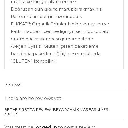
nişasta ve kimyasallar içermez.
Doğrudan gün ışığına maruz bırakmayınız.
Raf ömrü ambalajın üzerindedir.
DİKKAT!!!: Organik ürünler hiç bir koruyucu ve
katkı maddesi içermediği için serin buzdolabı
ortamında saklanması gerekmektedir.
Alerjen Uyarısı: Gluten içeren paketleme
bandında paketlendiği için eser miktarda
”GLUTEN” içerebilir!!!
REVIEWS
There are no reviews yet.
BE THE FIRST TO REVIEW “BEYORGANİK MAŞ FASULYESİ
500GR”
You must be
logged in
to post a review.