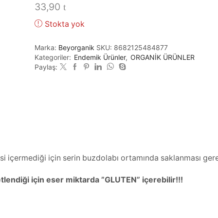
33,90
Stokta yok
Marka:
Beyorganik
SKU:
8682125484877
Kategoriler:
Endemik Ürünler
,
ORGANİK ÜRÜNLER
Paylaş:
esi içermediği için serin buzdolabı ortamında saklanması ger
lendiği için eser miktarda ”GLUTEN” içerebilir!!!