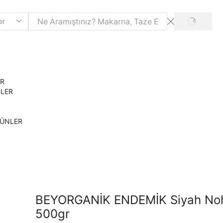
SEARCH
ER
NLER
RÜNLER
BEYORGANİK ENDEMİK Siyah No
500gr