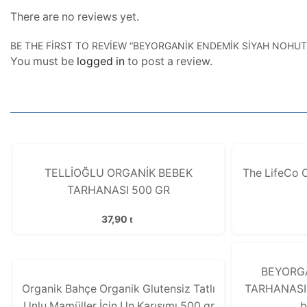
There are no reviews yet.
BE THE FIRST TO REVIEW “BEYORGANİK ENDEMİK SIYAH NOHUT
You must be
logged in
to post a review.
TELLİOĞLU ORGANİK BEBEK
The LifeCo 
TARHANASI 500 GR
37,90
BEYORGA
Organik Bahçe Organik Glutensiz Tatlı
TARHANASI)
Unlu Mamüller İçin Un Karışımı 500 gr
b