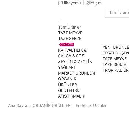
Hikayemiz
İletişim
Search
input
Tüm Ürünler
TAZE MEYVE
TAZE SEBZE
ÇOK SATAN
YENİ ÜRÜNL
KAHVALTILIK &
FİYATI DÜŞE
SALÇA & SOS
TAZE MEYVE
ZEYTİN & ZEYTİN
TAZE SEBZE
YAĞLARI
TROPİKAL Ü
MARKET ÜRÜNLERİ
ORGANİK
ÜRÜNLER
GLUTENSİZ
ATIŞTIRMALIK
Ana Sayfa
ORGANİK ÜRÜNLER
Endemik Ürünler