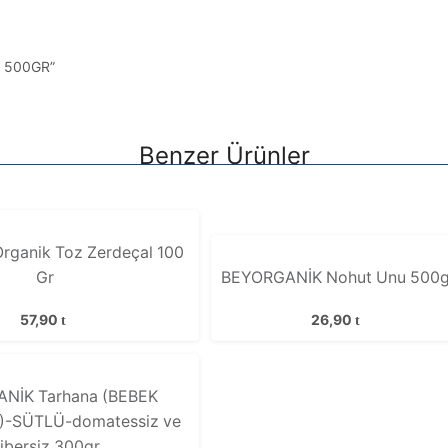
 500GR”
Benzer Ürünler
Organik Toz Zerdeçal 100
Gr
BEYORGANİK Nohut Unu 500g
57,90
26,90
NİK Tarhana (BEBEK
-SÜTLÜ-domatessiz ve
ibersiz 300gr