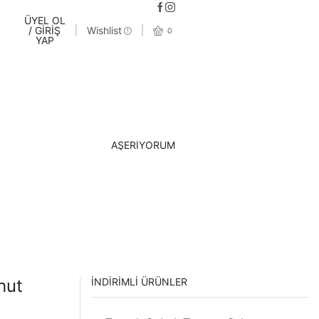
ÜYEL OL
/ GİRİŞ
Wishlist
0
YAP
AŞERİYORUM
hut
İNDIRIMLI ÜRÜNLER