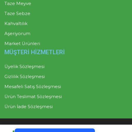
Taze Meyve
Taze Sebze
Kahvaltılık
Aşeriyorum
Market Ürünleri
MÜŞTERİ HİZMETLERİ
Üyelik Sözleşmesi
Gizlilik Sözleşmesi
Mesafeli Satış Sözleşmesi
Ürün Teslimat Sözleşmesi
Ürün İade Sözleşmesi
Tek Tıkla Ödeme Kolaylığı
Mutlu Sebzeler
Müşteri Destek Hattı: 0850 302 07
7/24 Canlı Destek