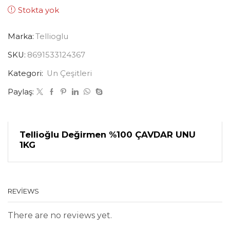
Stokta yok
Marka:
Tellioglu
SKU:
8691533124367
Kategori:
Un Çeşitleri
Paylaş:
Tellioğlu Değirmen %100 ÇAVDAR UNU
1KG
REVIEWS
There are no reviews yet.