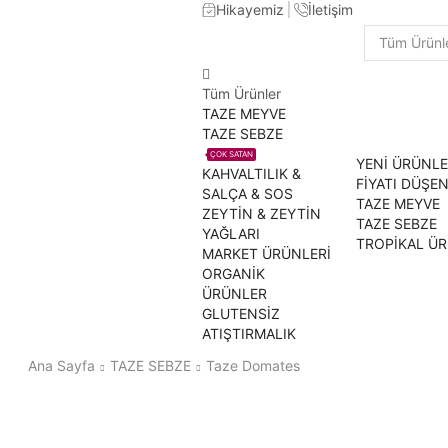
Hikayemiz
İletişim
Search
input
Tüm Ürünler
TAZE MEYVE
TAZE SEBZE
ÇOK SATAN
YENİ ÜRÜNL
KAHVALTILIK &
FİYATI DÜŞE
SALÇA & SOS
TAZE MEYVE
ZEYTİN & ZEYTİN
TAZE SEBZE
YAĞLARI
TROPİKAL Ü
MARKET ÜRÜNLERİ
ORGANİK
ÜRÜNLER
GLUTENSİZ
ATIŞTIRMALIK
Ana Sayfa
TAZE SEBZE
Taze Domates