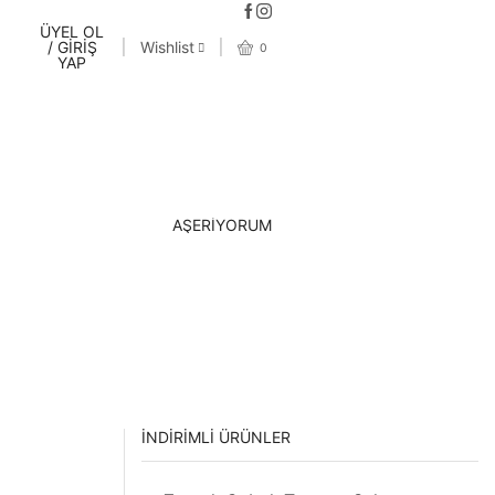
ÜYEL OL
/ GİRİŞ
Wishlist
0
YAP
AŞERİYORUM
İNDIRIMLI ÜRÜNLER