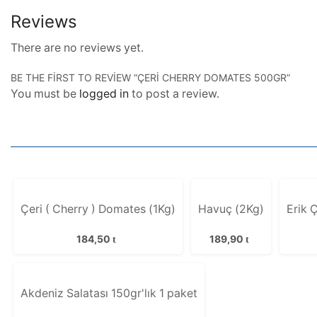
Reviews
There are no reviews yet.
BE THE FIRST TO REVIEW “ÇERI CHERRY DOMATES 500GR”
You must be
logged in
to post a review.
Çeri ( Cherry ) Domates (1Kg)
Havuç (2Kg)
Erik Ç
184,50
189,90
Akdeniz Salatası 150gr'lık 1 paket