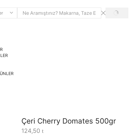
SEARCH
ER
NLER
RÜNLER
Çeri Cherry Domates 500gr
124,50