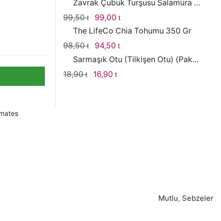
Zavrak Çubuk Turşusu Salamura Yaprak 1000gr
Orijinal
Şu
99,50
99,00
fiyat:
andaki
The LifeCo Chia Tohumu 350 Gr
99,50 .
fiyat:
Orijinal
Şu
98,50
94,50
99,00 .
fiyat:
andaki
Sarmaşık Otu (Tilkişen Otu) (Paket)
98,50 .
fiyat:
Orijinal
Şu
18,90
16,90
94,50 .
fiyat:
andaki
18,90 .
fiyat:
16,90 .
mates
Mutlu
,
Sebzeler