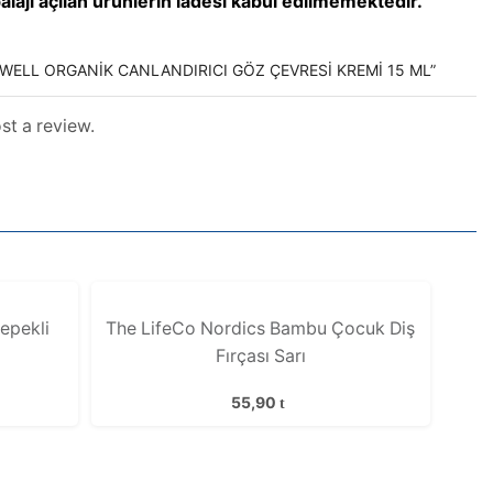
alajı açılan ürünlerin iadesi kabul edilmemektedir.
OWELL ORGANIK CANLANDIRICI GÖZ ÇEVRESI KREMI 15 ML”
st a review.
epekli
The LifeCo Nordics Bambu Çocuk Diş
Fırçası Sarı
55,90