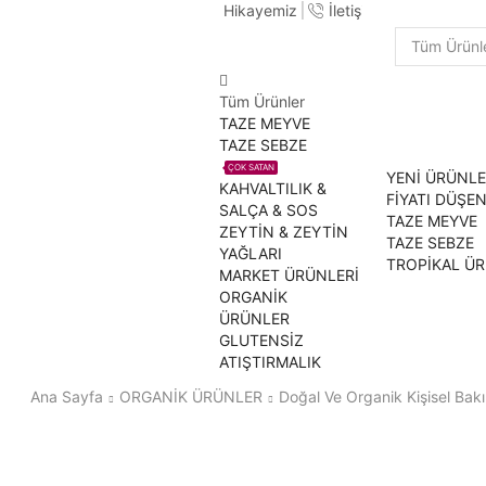
Hikayemiz
İletişim
Search
input
Tüm Ürünler
TAZE MEYVE
TAZE SEBZE
ÇOK SATAN
YENİ ÜRÜNL
KAHVALTILIK &
FİYATI DÜŞE
SALÇA & SOS
TAZE MEYVE
ZEYTİN & ZEYTİN
TAZE SEBZE
YAĞLARI
TROPİKAL Ü
MARKET ÜRÜNLERİ
ORGANİK
ÜRÜNLER
GLUTENSİZ
ATIŞTIRMALIK
Ana Sayfa
ORGANİK ÜRÜNLER
Doğal Ve Organik Kişisel Bak