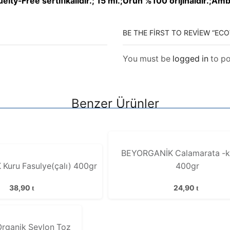
lty-Free sertifikalıdır.; 15 ml.;Ürün %100 orijinaldir.;Amb
BE THE FIRST TO REVIEW “EC
You must be
logged in
to po
Benzer Ürünler
BEYORGANİK Calamarata -k
uru Fasulye(çalı) 400gr
400gr
38,90
24,90
Organik Seylon Toz