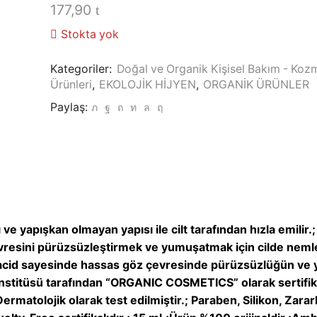
177,90
Stokta yok
Kategoriler:
Doğal ve Organik Kişisel Bakım - Koz
Ürünleri
,
EKOLOJİK HİJYEN
,
ORGANİK ÜRÜNLER
Paylaş:
 ve yapışkan olmayan yapısı ile cilt tarafından hızla emilir
evresini pürüzsüzleştirmek ve yumuşatmak için cilde nemlen
c acid sayesinde hassas göz çevresinde pürüzsüzlüğün ve y
titüsü tarafından “ORGANIC COSMETICS” olarak sertifikalı
ermatolojik olarak test edilmiştir.; Paraben, Silikon, Zararl