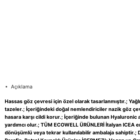
Açıklama
Hassas göz çevresi için özel olarak tasarlanmıştır.; Yağlı
tazeler.; İçeriğindeki doğal nemlendiriciler nazik göz ç
hasara karşı cildi korur.; İçeriğinde bulunan Hyaluroni
yardımcı olur.; TÜM ECOWELL ÜRÜNLERİ İtalyan ICEA ens
dönüşümlü veya tekrar kullanılabilir ambalaja sahiptir.; D