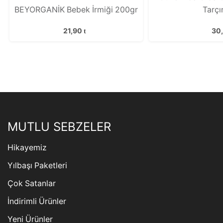
BEYORGANİK Bebek İrmiği 200gr
Tarçı
21,90
30
MUTLU SEBZELER
Hikayemiz
Yılbaşı Paketleri
Çok Satanlar
İndirimli Ürünler
Yeni Ürünler