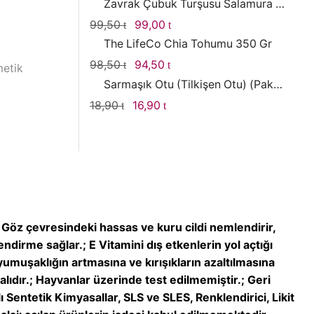
Zavrak Çubuk Turşusu Salamura Yaprak 1000gr
99,50
Orijinal
99,00
Şu
fiyat:
andaki
The LifeCo Chia Tohumu 350 Gr
99,50 .
fiyat:
98,50
Orijinal
94,50
Şu
metik
99,00 .
fiyat:
andaki
Sarmaşık Otu (Tilkişen Otu) (Paket)
98,50 .
fiyat:
18,90
Orijinal
16,90
Şu
94,50 .
fiyat:
andaki
18,90 .
fiyat:
16,90 .
.; Göz çevresindeki hassas ve kuru cildi nemlendirir,
dirme sağlar.; E Vitamini dış etkenlerin yol açtığı
umuşaklığın artmasına ve kırışıkların azaltılmasına
dır.; Hayvanlar üzerinde test edilmemiştir.; Geri
ı Sentetik Kimyasallar, SLS ve SLES, Renklendirici, Likit