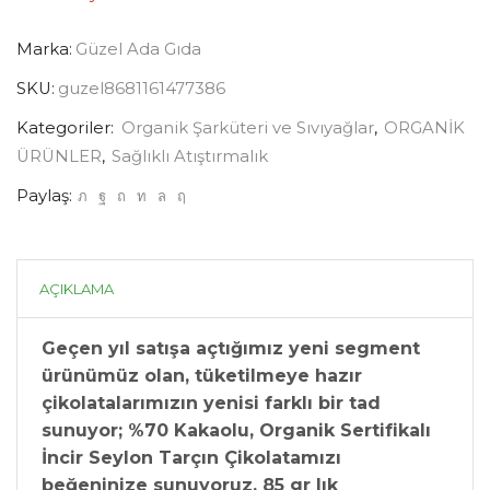
Marka:
Güzel Ada Gıda
SKU:
guzel8681161477386
Kategoriler:
Organik Şarküteri ve Sıvıyağlar
,
ORGANİK
ÜRÜNLER
,
Sağlıklı Atıştırmalık
Paylaş:
AÇIKLAMA
Geçen yıl satışa açtığımız yeni segment
ürünümüz olan, tüketilmeye hazır
çikolatalarımızın yenisi farklı bir tad
sunuyor; %70 Kakaolu, Organik Sertifikalı
İncir Seylon Tarçın Çikolatamızı
beğeninize sunuyoruz. 85 gr lık