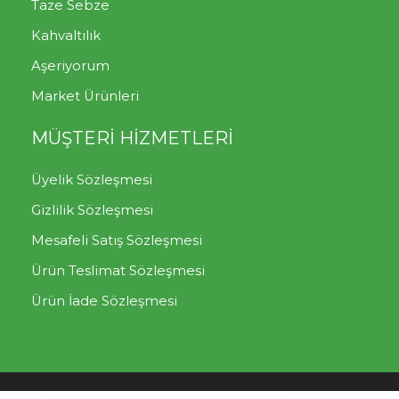
Taze Sebze
Kahvaltılık
Aşeriyorum
Market Ürünleri
MÜŞTERİ HİZMETLERİ
Üyelik Sözleşmesi
Gizlilik Sözleşmesi
Mesafeli Satış Sözleşmesi
Ürün Teslimat Sözleşmesi
Ürün İade Sözleşmesi
Tek Tıkla Ödeme Kolaylığı
Mutlu Sebzeler
Müşteri Destek Hattı: 0850 302 07