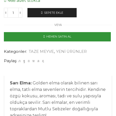
468 adet stokta
SEPETE EKLE
VEYA
HEMEN SATIN AL
Kategoriler:
TAZE MEYVE
,
YENİ ÜRÜNLER
Paylaş:
Sarı Elma:
Golden elma olarak bilinen sarı
elma, tatlı elma sevenlerin tercihidir. Kendine
özgü kokusu, aroması, tadı ve sulu yapısıyla
oldukça sevilir. Sarı elmalar, en verimli
topraklardan Mutlu Sebzeler doğallığııyla
adresinize teslim!