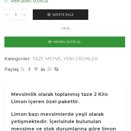
488 adet stokta
SEPETE EKLE
VEYA
HEMEN SATIN AL
Kategoriler:
TAZE MEYVE
,
YENİ ÜRÜNLER
Paylaş:
Mevsimlik olarak toplanmış taze 2 Kilo
Limon içeren özel pakettir.
Limon bazı mevsimlerde yeşil olarak
yetişmektedir. İçerisinde bulunulan
mevsime ve stok durumlarına göre limon