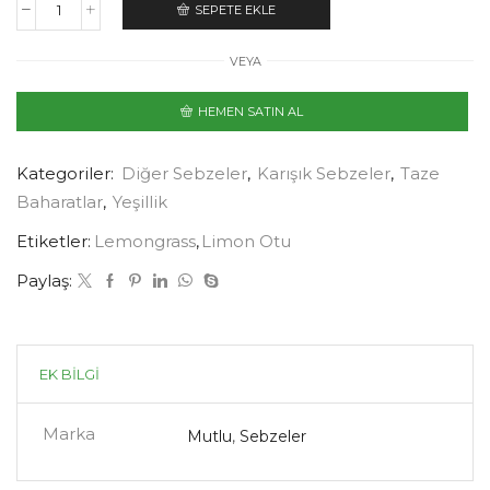
SEPETE EKLE
VEYA
HEMEN SATIN AL
Kategoriler:
Diğer Sebzeler
,
Karışık Sebzeler
,
Taze
Baharatlar
,
Yeşillik
Etiketler:
Lemongrass
,
Limon Otu
Paylaş:
EK BILGI
Marka
Mutlu
,
Sebzeler