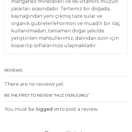
manganez mineralleri ile B6 vitamini muzun
yararları arasındadır. Tertemiz bir doğada,
kaynağından yeni çıkmış taze sular ve
organik gübrelerle
hormon ve muadili bir ilaç
kullanılmadan, tamamen doğal şekilde
yetiştirilen mahsullerimiz, dalından sizin için
koparılıp sofralarınıza ulaşmaktadır.
REVIEWS
There are no reviews yet.
BE THE FIRST TO REVIEW “MUZ (YERLI) (1KG)”
You must be
logged in
to post a review.