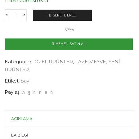
485 adet stokta
SEPETE EKLE
VEYA
HEMEN SATIN AL
Kategoriler:
ÖZEL ÜRÜNLER
,
TAZE MEYVE
,
YENİ
ÜRÜNLER
Etiket:
bayi
Paylaş:
AÇIKLAMA
EK BILGI