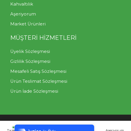
Kahvaltılık
Aşeriyorum
Market Ürünleri
MÜŞTERİ HİZMETLERİ
Üyelik Sözleşmesi
Gizlilik Sözleşmesi
Mesafeli Satış Sözleşmesi
Ürün Teslimat Sözleşmesi
Ürün İade Sözleşmesi
Tek Tıkla Ödeme Kolaylığı
Mutlu Sebzeler
Müşteri Destek Hattı: 0850 302 07
7/24 Canlı Destek
00
Taze Meyve
Taze Sebze
Yılbaşı Paketleri
Aşeriyorum