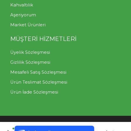
Kahvaltılık
Aşeriyorum
Market Ürünleri
MÜŞTERİ HİZMETLERİ
Üyelik Sözleşmesi
Gizlilik Sözleşmesi
Mesafeli Satış Sözleşmesi
Ürün Teslimat Sözleşmesi
Ürün İade Sözleşmesi
Tek Tıkla Ödeme Kolaylığı
Mutlu Sebzeler
Müşteri Destek Hattı: 0850 302 07
7/24 Canlı Destek