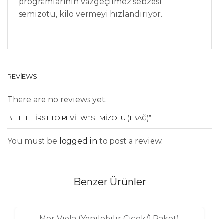
programlarının vazgeçilmez sebzesi
semizotu, kilo vermeyi hızlandırıyor.
REVIEWS
There are no reviews yet.
BE THE FIRST TO REVIEW “SEMIZOTU (1 BAĞ)”
You must be
logged in
to post a review.
Benzer Ürünler
Mor Viola (Yenilebilir Çiçek/1 Paket)