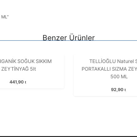
0 ML”
Benzer Ürünler
GANİK SOĞUK SIKKIM
TELLİOĞLU Naturel 
ZEYTİNYAĞ 5lt
PORTAKALLI SIZMA ZE
500 ML
441,90
92,90