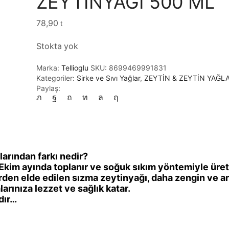
ZEYTİNYAĞI 500 ML
78,90
Stokta yok
Marka:
Tellioglu
SKU:
8699469991831
Kategoriler:
Sirke ve Sıvı Yağlar
,
ZEYTİN & ZEYTİN YAĞLA
Paylaş:
arından farkı nedir?
kim ayında toplanır ve soğuk sıkım yöntemiyle üreti
en elde edilen sızma zeytinyağı, daha zengin ve ar
arınıza lezzet ve sağlık katar.
dır…