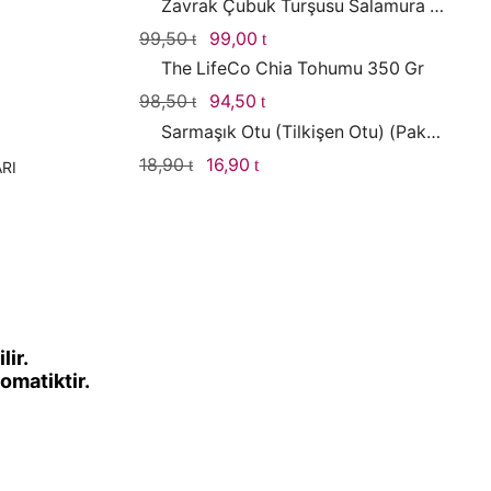
Zavrak Çubuk Turşusu Salamura Yaprak 1000gr
Orijinal
Şu
99,50
99,00
fiyat:
andaki
The LifeCo Chia Tohumu 350 Gr
99,50 .
fiyat:
Orijinal
Şu
98,50
94,50
99,00 .
fiyat:
andaki
Sarmaşık Otu (Tilkişen Otu) (Paket)
98,50 .
fiyat:
Orijinal
Şu
18,90
16,90
RI
94,50 .
fiyat:
andaki
18,90 .
fiyat:
16,90 .
lir.
omatiktir.