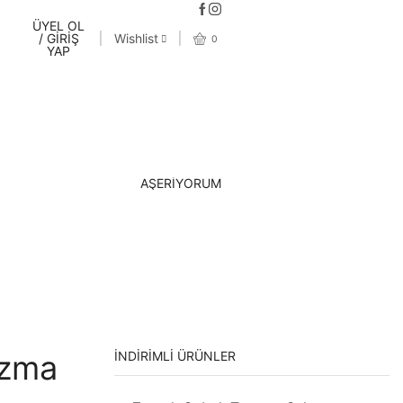
ÜYEL OL
/ GİRİŞ
Wishlist
0
YAP
AŞERİYORUM
ızma
İNDIRIMLI ÜRÜNLER