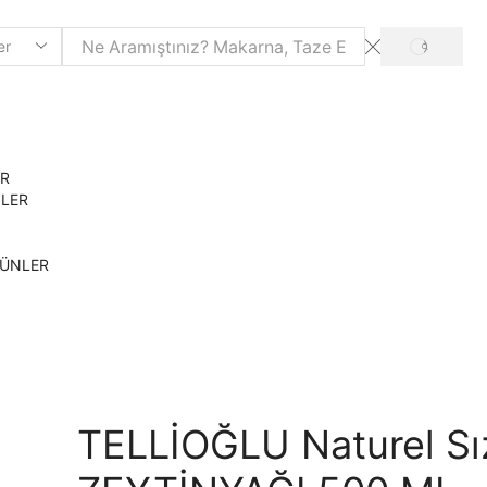
SEARCH
ER
NLER
RÜNLER
TELLİOĞLU Naturel S