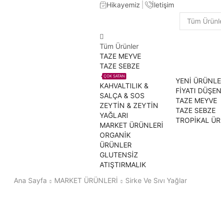
Hikayemiz
İletişim
Search
input
Tüm Ürünler
TAZE MEYVE
TAZE SEBZE
ÇOK SATAN
YENİ ÜRÜNL
KAHVALTILIK &
FİYATI DÜŞE
SALÇA & SOS
TAZE MEYVE
ZEYTİN & ZEYTİN
TAZE SEBZE
YAĞLARI
TROPİKAL Ü
MARKET ÜRÜNLERİ
ORGANİK
ÜRÜNLER
GLUTENSİZ
ATIŞTIRMALIK
Ana Sayfa
MARKET ÜRÜNLERİ
Sirke Ve Sıvı Yağlar