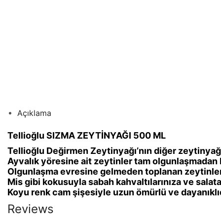
Açıklama
Tellioğlu SIZMA ZEYTİNYAĞI 500 ML
Tellioğlu Değirmen Zeytinyağı’nın diğer zeytinyağl
Ayvalık yöresine ait zeytinler tam olgunlaşmadan E
Olgunlaşma evresine gelmeden toplanan zeytinlerd
Mis gibi kokusuyla sabah kahvaltılarınıza ve salatal
Koyu renk cam şişesiyle uzun ömürlü ve dayanıklı
Reviews