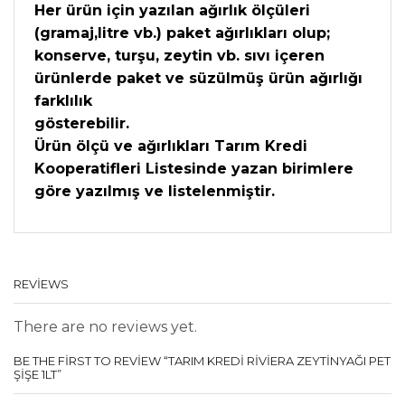
Her ürün için yazılan ağırlık ölçüleri
(gramaj,litre vb.) paket ağırlıkları olup;
konserve, turşu, zeytin vb. sıvı içeren
ürünlerde paket ve süzülmüş ürün ağırlığı
farklılık
gösterebilir.
Ürün ölçü ve ağırlıkları Tarım Kredi
Kooperatifleri Listesinde yazan birimlere
göre yazılmış ve listelenmiştir.
REVIEWS
There are no reviews yet.
BE THE FIRST TO REVIEW “TARIM KREDI RİVİERA ZEYTİNYAĞI PET
ŞİŞE 1LT”