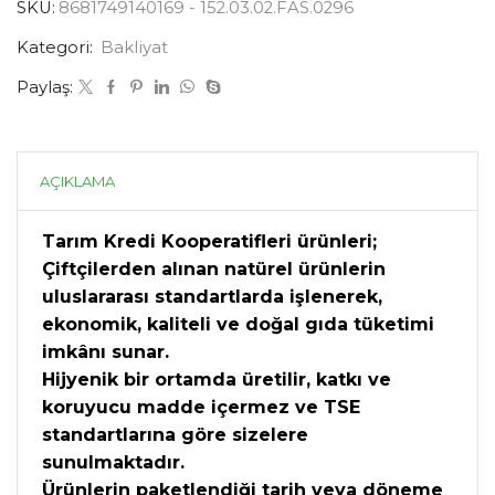
SKU:
8681749140169 - 152.03.02.FAS.0296
Kategori:
Bakliyat
Paylaş:
AÇIKLAMA
Tarım Kredi Kooperatifleri ürünleri;
Çiftçilerden alınan natürel ürünlerin
uluslararası standartlarda işlenerek,
ekonomik, kaliteli ve doğal gıda tüketimi
imkânı sunar.
Hijyenik bir ortamda üretilir, katkı ve
koruyucu madde içermez ve TSE
standartlarına göre sizelere
sunulmaktadır.
Ürünlerin paketlendiği tarih veya döneme