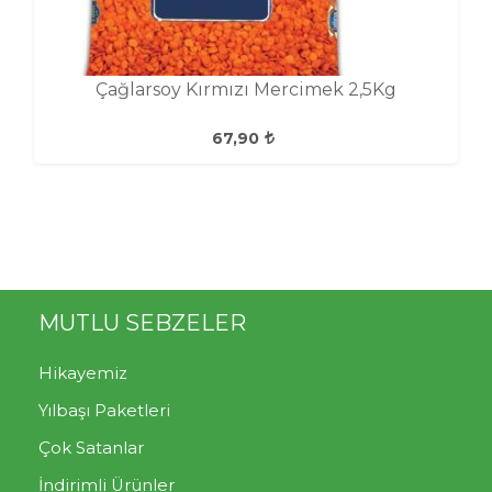
Çağlarsoy Kırmızı Mercimek 2,5Kg
67,90
MUTLU SEBZELER
Hikayemiz
Yılbaşı Paketleri
Çok Satanlar
İndirimli Ürünler