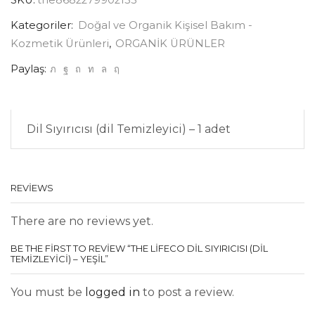
SKU:
the8682279902135
Kategoriler:
Doğal ve Organik Kişisel Bakım -
Kozmetik Ürünleri
,
ORGANİK ÜRÜNLER
Paylaş:
Dil Sıyırıcısı (dil Temizleyici) – 1 adet
REVIEWS
There are no reviews yet.
BE THE FIRST TO REVIEW “THE LIFECO DIL SIYIRICISI (DIL
TEMIZLEYICI) – YEŞIL”
You must be
logged in
to post a review.