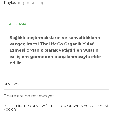
Paylaş:
AÇIKLAMA
Sağlıklı atıştırmalıkların ve kahvaltılıkların
vazgeçilmezi TheLifeCo Organik Yulaf
Ezmesi organik olarak yetiştirilen yulafın
ısıl işlem görmeden parçalanmasıyla elde
edilir.
REVIEWS
There are no reviews yet.
BE THE FIRST TO REVIEW “THE LIFECO ORGANIK YULAF EZMESI
400 GR”