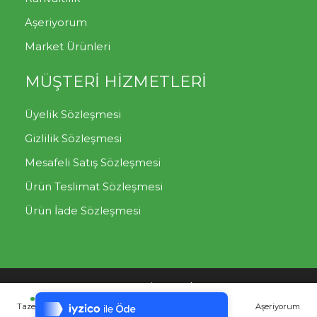
Aşeriyorum
Market Ürünleri
MÜŞTERİ HİZMETLERİ
Üyelik Sözleşmesi
Gizlilik Sözleşmesi
Mesafeli Satış Sözleşmesi
Ürün Teslimat Sözleşmesi
Ürün İade Sözleşmesi
Tek Tıkla Ödeme Kolaylığı
Mutlu Sebzeler
Müşteri Destek Hattı: 0850 302 07
7/24 Canlı Destek
00
Taze Meyve
Taze Sebze
Yılbaşı Paketleri
Aşeriyorum
%100 Sorunsuz Alışveriş