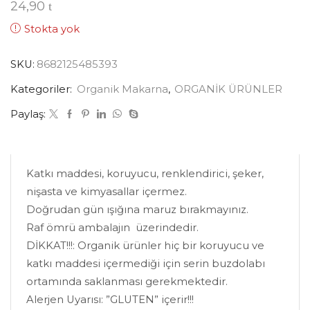
24,90
Stokta yok
SKU:
8682125485393
Kategoriler:
Organik Makarna
,
ORGANİK ÜRÜNLER
Paylaş:
Katkı maddesi, koruyucu, renklendirici, şeker,
nişasta ve kimyasallar içermez.
Doğrudan gün ışığına maruz bırakmayınız.
Raf ömrü ambalajın üzerindedir.
DİKKAT!!!: Organik ürünler hiç bir koruyucu ve
katkı maddesi içermediği için serin buzdolabı
ortamında saklanması gerekmektedir.
Alerjen Uyarısı: ”GLUTEN” içerir!!!