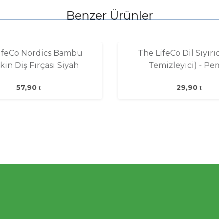
Benzer Ürünler
ifeCo Nordics Bambu
The LifeCo Dil Sıyırıcı
kin Diş Fırçası Siyah
Temizleyici) - P
57,90
29,90