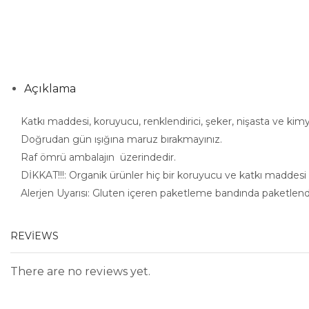
Açıklama
Katkı maddesi, koruyucu, renklendirici, şeker, nişasta ve kim
Doğrudan gün ışığına maruz bırakmayınız.
Raf ömrü ambalajın üzerindedir.
DİKKAT!!!: Organik ürünler hiç bir koruyucu ve katkı maddes
Alerjen Uyarısı: Gluten içeren paketleme bandında paketlendi
REVIEWS
There are no reviews yet.