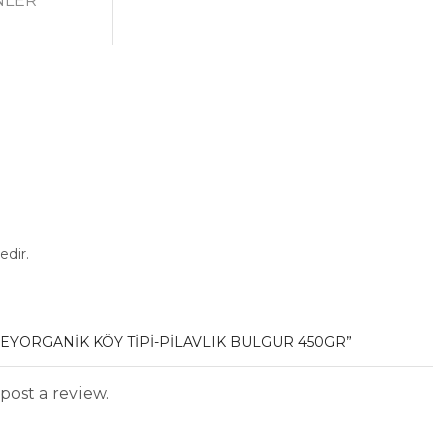
fiyat:
andaki
NLER
18,90 .
fiyat:
16,90 .
edir.
BEYORGANİK KÖY TIPI-PILAVLIK BULGUR 450GR”
post a review.