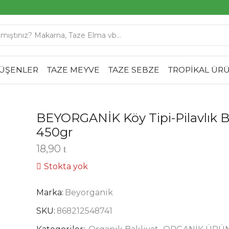
SEARCH
INPUT
DÜŞENLER
TAZE MEYVE
TAZE SEBZE
TROPİKAL ÜR
BEYORGANİK Köy Tipi-Pilavlık 
450gr
18,90
Stokta yok
Marka:
Beyorganik
SKU:
868212548741