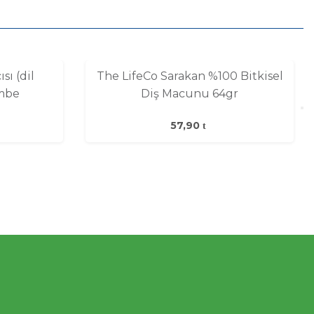
sı (dil
The LifeCo Sarakan %100 Bitkisel
embe
Diş Macunu 64gr
57,90