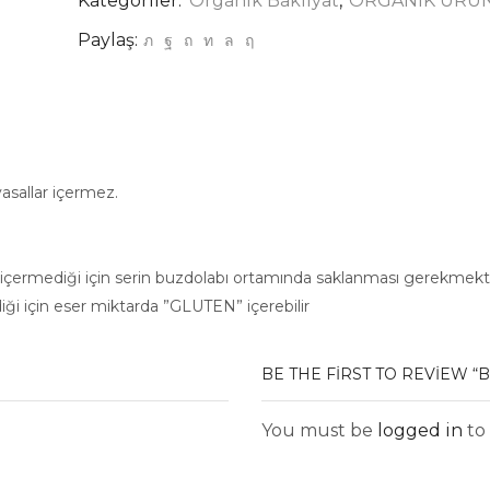
Kategoriler:
Organik Bakliyat
,
ORGANİK ÜRÜ
Paylaş:
yasallar içermez.
i içermediği için serin buzdolabı ortamında saklanması gerekmekt
ği için eser miktarda ”GLUTEN” içerebilir
BE THE FIRST TO REVIEW “
You must be
logged in
to 