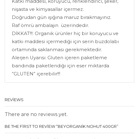
Katkı maddesi, koruyucu, renklendirici, şeker,
nişasta ve kimyasallar içermez.
Doğrudan gün ışığına maruz bırakmayınız.
Raf ömrü ambalajın üzerindedir.
DİKKAT!!!: Organik ürünler hiç bir koruyucu ve
katkı maddesi içermediği için serin buzdolabı
ortamında saklanması gerekmektedir.
Alerjen Uyarısı: Gluten içeren paketleme
bandında paketlendiği için eser miktarda
”GLUTEN” içerebilir!!!
REVIEWS
There are no reviews yet.
BE THE FIRST TO REVIEW “BEYORGANİK NOHUT 400GR”