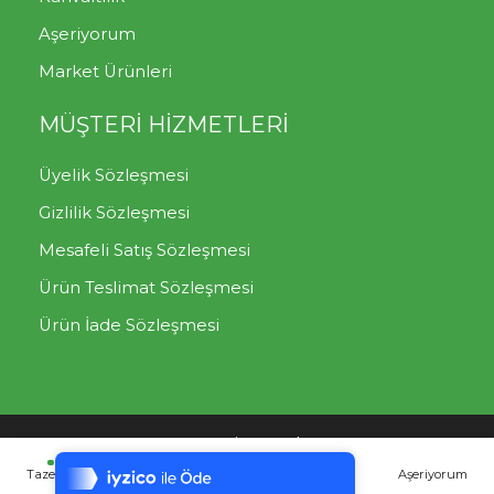
Aşeriyorum
Market Ürünleri
MÜŞTERİ HİZMETLERİ
Üyelik Sözleşmesi
Gizlilik Sözleşmesi
Mesafeli Satış Sözleşmesi
Ürün Teslimat Sözleşmesi
Ürün İade Sözleşmesi
Tek Tıkla Ödeme Kolaylığı
Mutlu Sebzeler
Müşteri Destek Hattı: 0850 302 07
7/24 Canlı Destek
00
Taze Meyve
Taze Sebze
Yılbaşı Paketleri
Aşeriyorum
%100 Sorunsuz Alışveriş