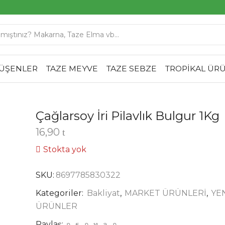
SEARCH
INPUT
DÜŞENLER
TAZE MEYVE
TAZE SEBZE
TROPİKAL ÜR
Çağlarsoy İri Pilavlık Bulgur 1Kg
16,90
Stokta yok
SKU:
8697785830322
Kategoriler:
Bakliyat
,
MARKET ÜRÜNLERİ
,
YE
ÜRÜNLER
Paylaş: