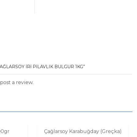
fiyat:
andaki
18,90 .
fiyat:
16,90 .
ÇAĞLARSOY İRI PILAVLIK BULGUR 1KG”
post a review.
00gr
Çağlarsoy Karabuğday (Greçka)