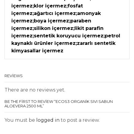
içermez;klor içermez;fosfat
içermez;ağartıcı içermez;amonyak
içermez;boya içermez;paraben
içermez;silikon içermez;likit parafin
içermez;sentetik koruyucu içermez;petrol
kaynaklı ürünler içermez;zararlı sentetik
kimyasallar içermez
REVIEWS
There are no reviews yet.
BE THE FIRST TO REVIEW “ECOS3 ORGANIK SIVI SABUN
ALOEVERA 2500 ML”
You must be
logged in
to post a review.